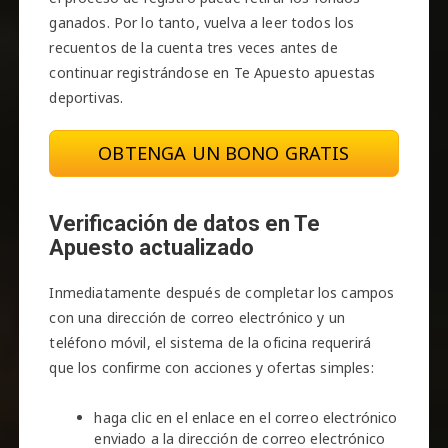
ganados. Por lo tanto, vuelva a leer todos los
recuentos de la cuenta tres veces antes de
continuar registrándose en Te Apuesto apuestas
deportivas.
OBTENGA UN BONO GRATIS
Verificación de datos en
Te
Apuesto actualizado
Inmediatamente después de completar los campos
con una dirección de correo electrónico y un
teléfono móvil, el sistema de la oficina requerirá
que los confirme con acciones y ofertas simples:
haga clic en el enlace en el correo electrónico
enviado a la dirección de correo electrónico