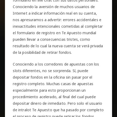
formulario en live chat con sus datos personales.
Conociendo la aversión de muchos usuarios de
Internet a indicar información real en su cuenta,
nos apresuramos a advertir: errores accidentales e
inexactitudes intencionales cometidas al completar
el formulario de registro en Te Apuesto mundial
pueden llevar a consecuencias tristes, como
resultado de lo cual la nueva cuenta se verá privada
de la posibilidad de retirar fondos.
Conociendo a los corredores de apuestas con los
slots diferentes, no se sorprenda. Sí, puede
depositar fondos en la oficina sin pasar por el
registro completo. Muchas casas de apuestas
especialmente para esto proporcionan un
procedimiento acelerado, al final del cual puede
depositar dinero de inmediato. Pero solo el usuario
de intralot Te Apuesto que ha pasado por completo
el proceso de registro puede retirar los fondos