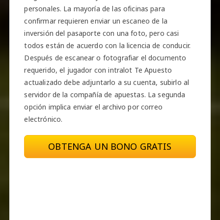
personales. La mayoría de las oficinas para
confirmar requieren enviar un escaneo de la
inversión del pasaporte con una foto, pero casi
todos están de acuerdo con la licencia de conducir.
Después de escanear o fotografiar el documento
requerido, el jugador con intralot Te Apuesto
actualizado debe adjuntarlo a su cuenta, subirlo al
servidor de la compañía de apuestas. La segunda
opción implica enviar el archivo por correo
electrónico.
OBTENGA UN BONO GRATIS