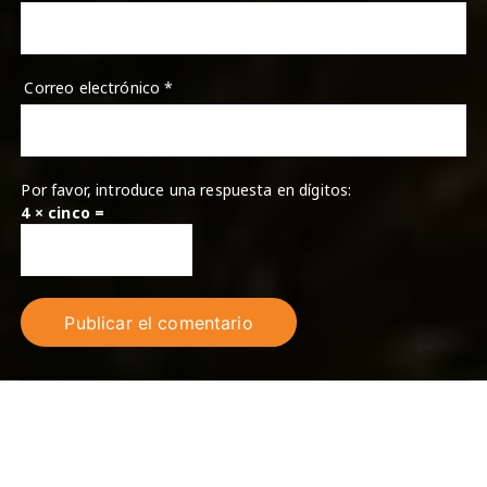
Correo electrónico
*
Por favor, introduce una respuesta en dígitos:
4 × cinco =