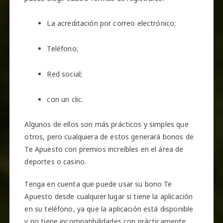
La acreditación por correo electrónico;
Teléfono;
Red social;
con un clic.
Algunos de ellos son más prácticos y simples que
otros, pero cualquiera de estos generará bonos de
Te Apuesto con premios increíbles en el área de
deportes o casino.
Tenga en cuenta que puede usar su bono Te
Apuesto desde cualquier lugar si tiene la aplicación
en su teléfono, ya que la aplicación está disponible
y no tiene incompatibilidades con prácticamente