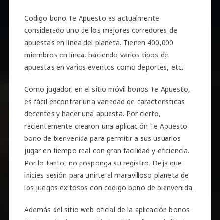
Codigo bono Te Apuesto es actualmente
considerado uno de los mejores corredores de
apuestas en línea del planeta. Tienen 400,000
miembros en línea, haciendo varios tipos de
apuestas en varios eventos como deportes, etc.
Como jugador, en el sitio móvil bonos Te Apuesto,
es fácil encontrar una variedad de características
decentes y hacer una apuesta. Por cierto,
recientemente crearon una aplicación Te Apuesto
bono de bienvenida para permitir a sus usuarios
jugar en tiempo real con gran facilidad y eficiencia.
Por lo tanto, no posponga su registro. Deja que
inicies sesión para unirte al maravilloso planeta de
los juegos exitosos con código bono de bienvenida.
Además del sitio web oficial de la aplicación bonos