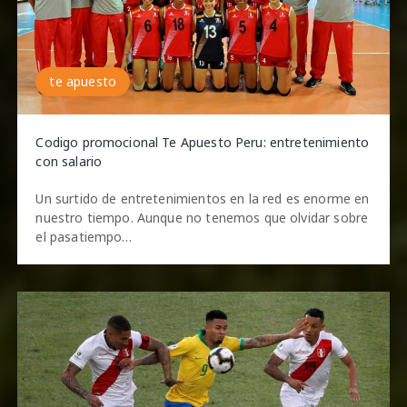
te apuesto
Codigo promocional Te Apuesto Peru: entretenimiento
con salario
Un surtido de entretenimientos en la red es enorme en
nuestro tiempo. Aunque no tenemos que olvidar sobre
el pasatiempo…