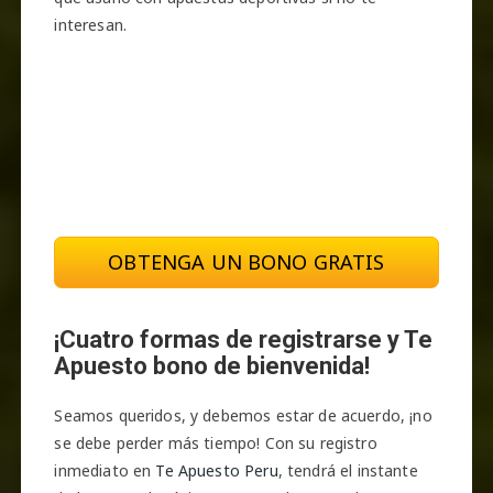
interesan.
OBTENGA UN BONO GRATIS
¡Cuatro formas de registrarse y Te
Apuesto bono de bienvenida!
Seamos queridos, y debemos estar de acuerdo, ¡no
se debe perder más tiempo! Con su registro
inmediato en
Te Apuesto Peru
, tendrá el instante