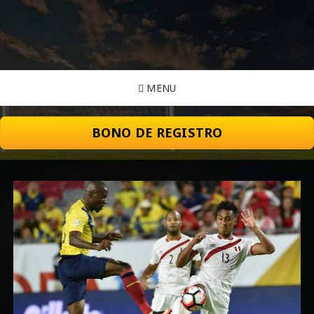
Skip to content
MENU
calificacion-
BONO DE REGISTRO
sitiosdeapuestas-
pe.com