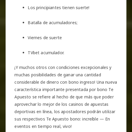
Los principiantes tienen suerte!
Batalla de acumuladores;
Viernes de suerte
TVbet acumulador.
¡Y muchos otros con condiciones excepcionales y
muchas posibilidades de ganar una cantidad
considerable de dinero con bono ingreso! Una nueva
característica importante presentada por bono Te
Apuesto se refiere al hecho de que más que poder
aprovechar lo mejor de los casinos de apuestas
deportivas en línea, los apostadores podrán utilizar
sus respectivos Te Apuesto bono: increíble — En
eventos en tiempo real, vivo!