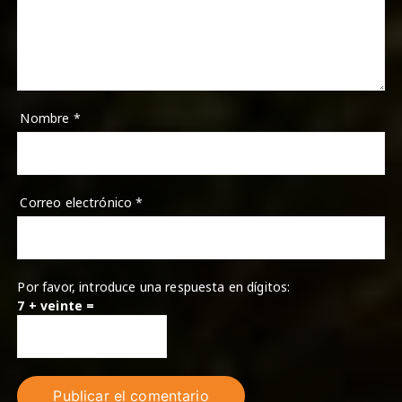
Nombre
*
Correo electrónico
*
Por favor, introduce una respuesta en dígitos:
7 + veinte =