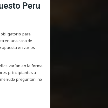
puesto Peru
 obligatorio para
ta en una casa de
e apuesta en varios
llos varían en la forma
ores principiantes a
a menudo preguntan: no