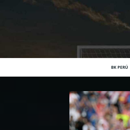
Skip to content
BK PERÚ
sitio