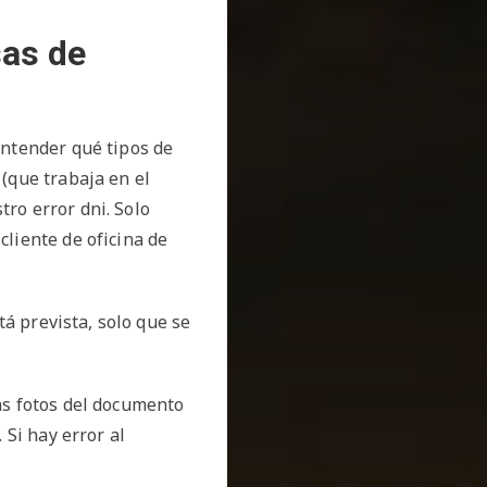
sas de
entender qué tipos de
 (que trabaja en el
stro error dni. Solo
cliente de oficina de
tá prevista, solo que se
as fotos del documento
 Si hay error al