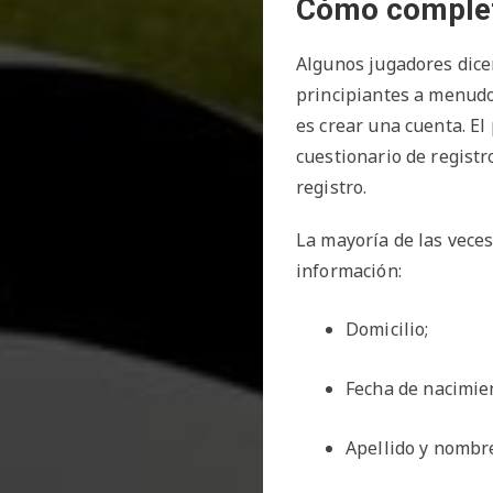
Cómo complet
Algunos jugadores dice
principiantes a menudo
es crear una cuenta. El
cuestionario de registr
registro.
La mayoría de las veces
información:
Domicilio;
Fecha de nacimie
Apellido y nombr