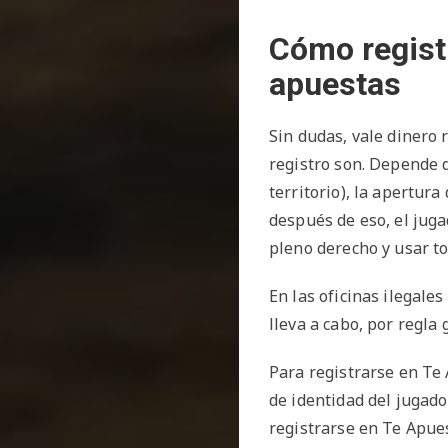
Cómo regist
apuestas
Sin dudas, vale dinero 
registro son. Depende d
territorio), la apertura
después de eso, el juga
pleno derecho y usar to
En las oficinas ilegales
lleva a cabo, por regla
Para registrarse en Te 
de identidad del jugador
registrarse en Te Apues