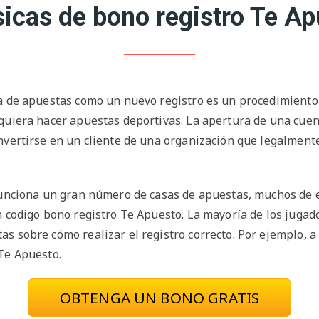
icas de bono registro Te A
a de apuestas como un nuevo registro es un procedimiento
quiera hacer apuestas deportivas. La apertura de una cuen
nvertirse en un cliente de una organización que legalment
funciona un gran número de casas de apuestas, muchos de e
 codigo bono registro Te Apuesto. La mayoría de los jugad
s sobre cómo realizar el registro correcto. Por ejemplo, 
Te Apuesto.
OBTENGA UN BONO GRATIS